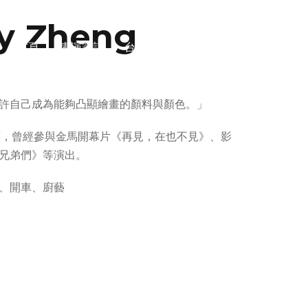
 Zheng
首頁
表演筆記
台北 Meisner Studio
許自己成為能夠凸顯繪畫的顏料與顏色。」
演，曾經參與金馬開幕片《再見，在也不見》、影
兄弟們》等演出。
、開車、廚藝