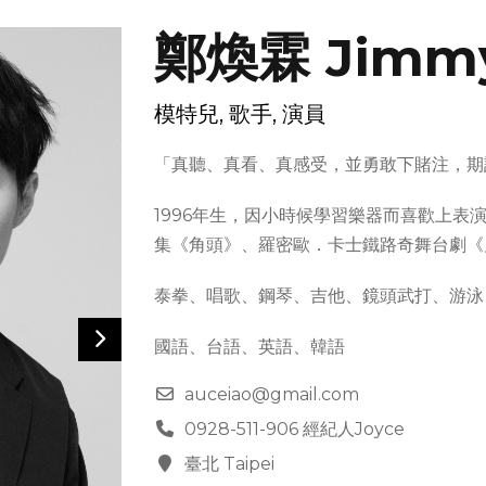
鄭煥霖 Jimmy
模特兒, 歌手, 演員
「真聽、真看、真感受，並勇敢下賭注，期
1996年生，因小時候學習樂器而喜歡上表
集《角頭》、羅密歐．卡士鐵路奇舞台劇《
泰拳、唱歌、鋼琴、吉他、鏡頭武打、游泳
國語、台語、英語、韓語
auceiao@gmail.com
0928-511-906 經紀人Joyce
臺北 Taipei