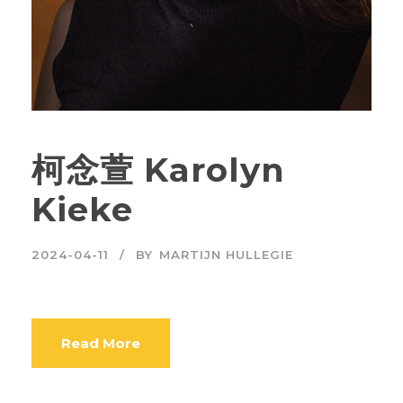
柯念萱 Karolyn
Kieke
2024-04-11
BY
MARTIJN HULLEGIE
Read More