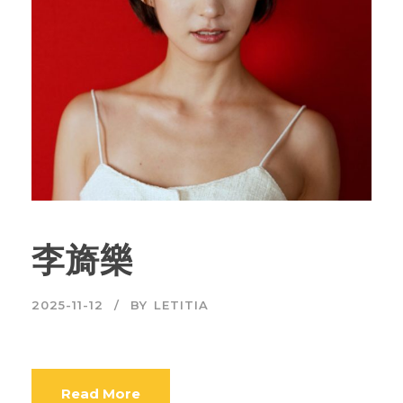
李旖樂
2025-11-12
BY
LETITIA
Read More