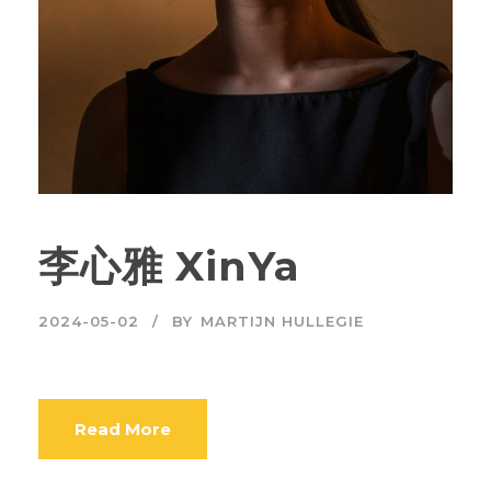
李心雅 XinYa
2024-05-02
BY
MARTIJN HULLEGIE
Read More