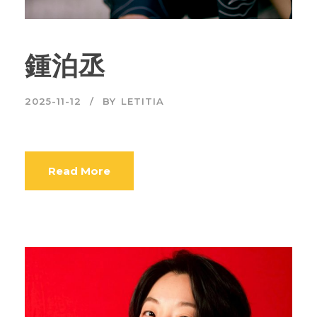
鍾泊丞
2025-11-12
BY
LETITIA
Read More