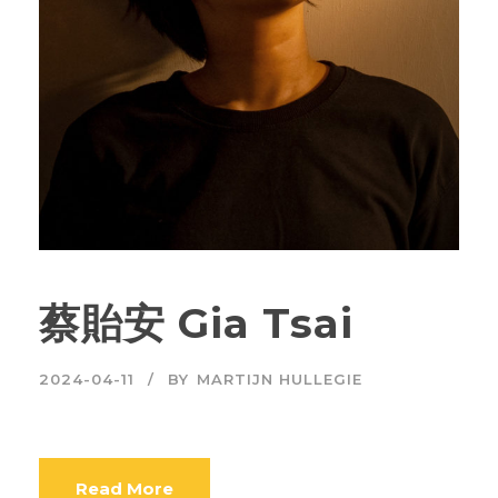
蔡貽安 Gia Tsai
2024-04-11
BY
MARTIJN HULLEGIE
Read More