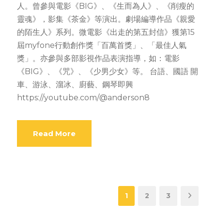
人。曾參與電影《BIG》、《生而為人》、《削瘦的
靈魂》，影集《茶金》等演出。劇場編導作品《親愛
的陌生人》系列。微電影《出走的第五封信》獲第15
屆myfone行動創作獎「百萬首獎」、「最佳人氣
獎」。亦參與多部影視作品表演指導，如：電影
《BIG》、《咒》、《少男少女》等。 台語、國語 開
車、游泳、溜冰、廚藝、鋼琴即興
https://youtube.com/@anderson8
Read More
1
2
3